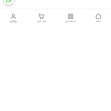
خانه
دسته‌بندی
سبد خرید
پروفایل
دسترسی سریع
تماس با ما
شکایات
درباره ما
قوانین و مقررات
سیاست حریم خصوصی
درصورت بروز هرگونه مشکل در ثبت خرید با