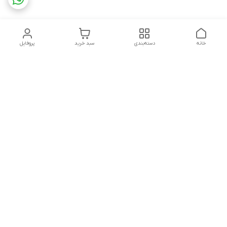
خانه
دسته‌بندی
سبد خرید
پروفایل
دسترسی سریع
تماس با ما
شکایات
درباره ما
قوانین و مقررات
سیاست حریم خصوصی
درصورت بروز هرگونه مشکل در ثبت خرید با