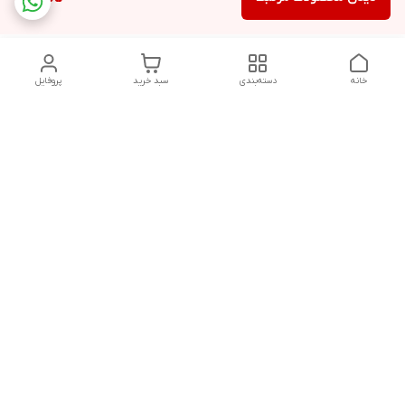
خانه
دسته‌بندی
سبد خرید
پروفایل
دسترسی سریع
تماس با ما
شکایات
درباره ما
قوانین و مقررات
سیاست حریم خصوصی
درصورت بروز هرگونه مشکل در ثبت خرید با