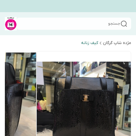
جستجو
مژده شاپ گرگان
کیف زنانه