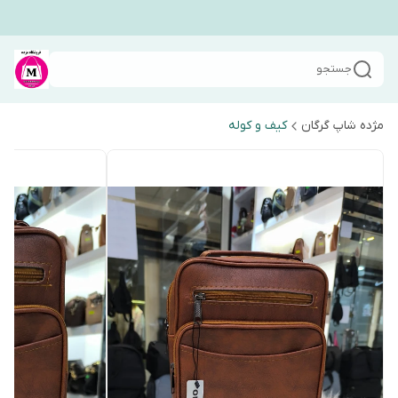
جستجو
مژده شاپ گرگان
کیف و کوله