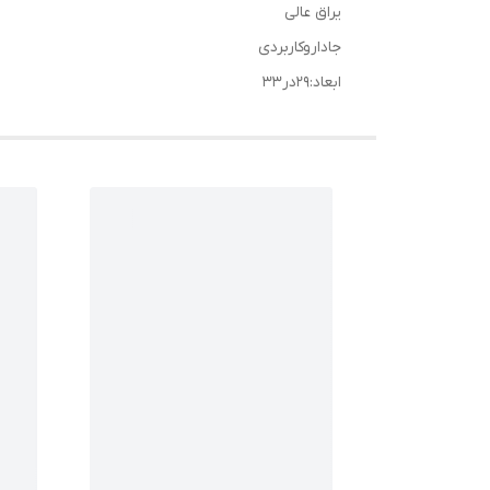
یراق عالی
جاداروکاربردی
ابعاد:۲۹در۳۳