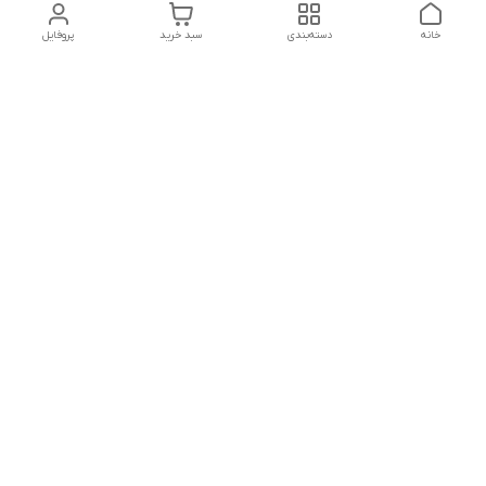
خانه
دسته‌بندی
سبد خرید
پروفایل
دسترسی سریع
تماس با ما
شکایات
درباره ما
قوانین و مقررات
سیاست حریم خصوصی
درصورت بروز هرگونه مشکل در ثبت خرید با
شماره09039334626تماس حاصل فرمایید
شماره فروشگاه:017۳۲۳۳۱۴۶۵