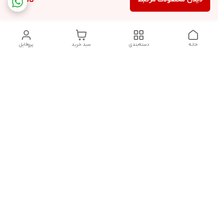
ناموجود
خانه
دسته‌بندی
سبد خرید
پروفایل
دسترسی سریع
تماس با ما
شکایات
درباره ما
قوانین و مقررات
سیاست حریم خصوصی
درصورت بروز هرگونه مشکل در ثبت خرید با