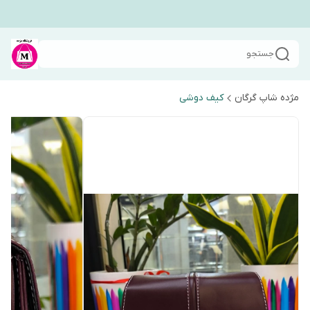
جستجو
مژده شاپ گرگان
کیف دوشی