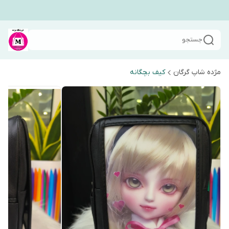
جستجو
مژده شاپ گرگان
کیف بچگانه